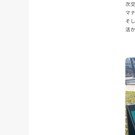
次
マ
そ
活