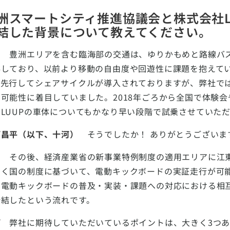
洲スマートシティ推進協議会と株式会社L
結した背景について教えてください。
岡
豊洲エリアを含む臨海部の交通は、ゆりかもめと路線バス
存しており、以前より移動の自由度や回遊性に課題を抱えて
、先行してシェアサイクルが導入されておりますが、弊社で
の可能性に着目していました。2018年ごろから全国で体験
、LUUPの車体についてもかなり早い段階で試乗させていた
河昌平（以下、十河）
そうでしたか！ ありがとうございま
岡
その後、経済産業省の新事業特例制度の適用エリアに江
やく国の制度に基づいて、電動キックボードの実証走行が可
、電動キックボードの普及・実装・課題への対応における相
締結したという流れです。
河
弊社に期待していただいているポイントは、大きく3つあ