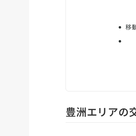
移
豊洲エリアの