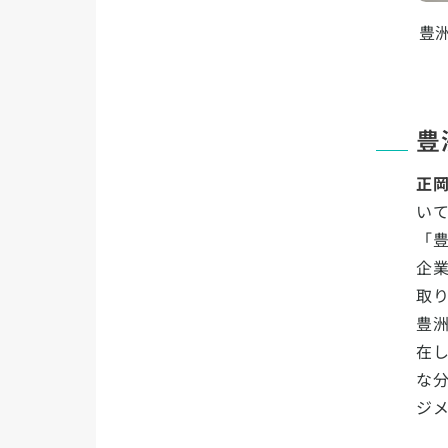
豊
豊
正
い
「
企
取
豊
在
な
ジ