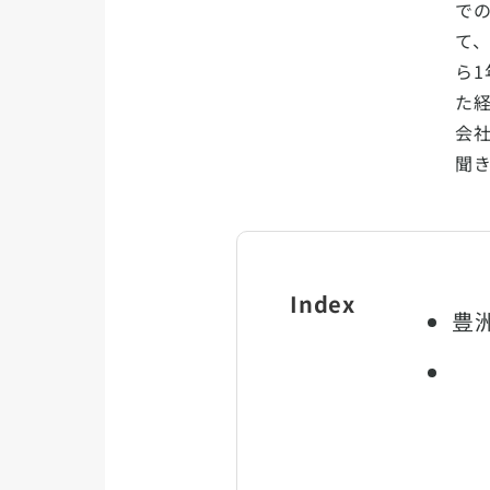
で
て
ら
た
会社
聞
Index
豊