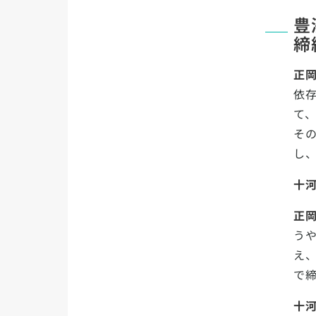
豊
締
正
依
て
そ
し
十
正
う
え
で
十