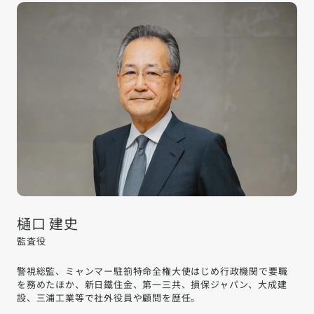
樋口 建史
監査役
警視総監、ミャンマー駐箚特命全権大使はじめ行政機関で要職
を務めたほか、新日鐵住金、第一三共、損保ジャパン、大成建
設、三浦工業等で社外役員や顧問を歴任。