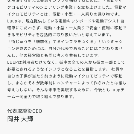
を解決する新たな交通インフラを構築するために、「電動マイ
クロモビリティのシェアリング事業」を立ち上げました。電動マ
イクロモビリティとは、電動・小型・一人乗りの乗り物です。
Luupは、現在提供している電動キックボードや電動アシスト自
転車にこだわらず、電動・小型・一人乗りで安全・便利に移動で
きるモビリティを包括的に取り扱いたいと考えています。
「街じゅうを「駅前化」するインフラをつくる」というミッシ
ョン達成のためには、自分が代表であることにはこだわりませ
んし、他の経営陣とも同じ考えを共有しています。
LUUPは利用者だけでなく、街中の全ての人から街の一部として
必要とされるようなインフラとなることを目指します。 社員や
自分の子供が当たり前のように電動マイクロモビリティで移動
し、まさかそれが数年前にベンチャーによって作られたとは誰も
考えもしない。そんな未来を実現するために、今後ともLuupチ
ーム一同全力で取り組んで参ります。
代表取締役CEO
岡井 大輝