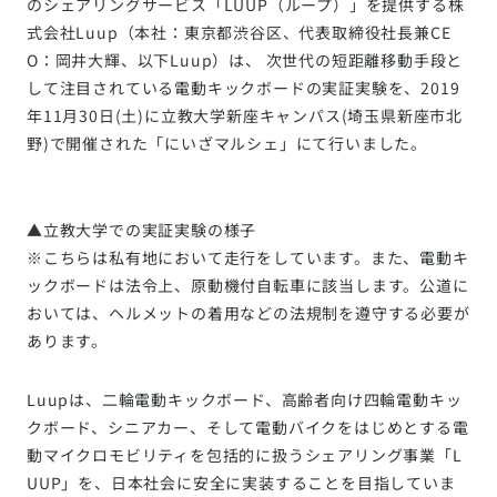
のシェアリングサービス「LUUP（ループ）」を提供する株
式会社Luup（本社：東京都渋谷区、代表取締役社長兼CE
O：岡井大輝、以下Luup）は、 次世代の短距離移動手段と
して注目されている電動キックボードの実証実験を、2019
年11月30日(土)に立教大学新座キャンパス(埼玉県新座市北
野)で開催された「にいざマルシェ」にて行いました。
▲立教大学での実証実験の様子
※こちらは私有地において走行をしています。また、電動キ
ックボードは法令上、原動機付自転車に該当します。公道に
おいては、ヘルメットの着用などの法規制を遵守する必要が
あります。
Luupは、二輪電動キックボード、高齢者向け四輪電動キッ
クボード、シニアカー、そして電動バイクをはじめとする電
動マイクロモビリティを包括的に扱うシェアリング事業「L
UUP」を、日本社会に安全に実装することを目指していま