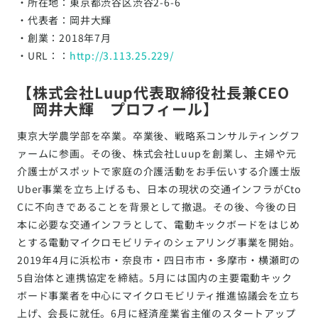
・所在地：東京都渋谷区渋谷2-6-6
・代表者：岡井大輝
・創業：2018年7月
・URL：：
http://3.113.25.229/
【株式会社Luup代表取締役社長兼CEO
岡井大輝 プロフィール】
東京大学農学部を卒業。卒業後、戦略系コンサルティングフ
ァームに参画。その後、株式会社Luupを創業し、主婦や元
介護士がスポットで家庭の介護活動をお手伝いする介護士版
Uber事業を立ち上げるも、日本の現状の交通インフラがCto
Cに不向きであることを背景として撤退。その後、今後の日
本に必要な交通インフラとして、電動キックボードをはじめ
とする電動マイクロモビリティのシェアリング事業を開始。
2019年4月に浜松市・奈良市・四日市市・多摩市・横瀬町の
5自治体と連携協定を締結。5月には国内の主要電動キック
ボード事業者を中心にマイクロモビリティ推進協議会を立ち
上げ、会長に就任。6月に経済産業省主催のスタートアップ