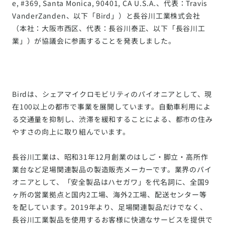
e, #369, Santa Monica, 90401, CA U.S.A.、代表：Travis
VanderZanden、以下「Bird」）と長谷川工業株式会社
（本社：大阪市西区、代表：長谷川泰正、以下「長谷川工
業」）が協議会に参画することを発表しました。
Birdは、シェアマイクロモビリティのパイオニアとして、現
在100以上の都市で事業を展開しています。自動車利用によ
る交通量を抑制し、渋滞を緩和することによる、都市の住み
やすさの向上に取り組んでいます。
長谷川工業は、昭和31年12月創業のはしご・脚立・高所作
業台など足場関連製品の製造販売メーカーです。業界のパイ
オニアとして、「安全製品はハセガワ」を代名詞に、全国9
ヶ所の営業拠点と国内2工場、海外2工場、配送センター等
を配しています。2019年より、足場関連製品だけでなく、
長谷川工業製品を使用するお客様に快適なサービスを提供で