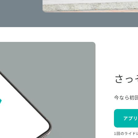
さっ
今なら初
アプリ
1回のライド