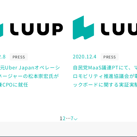
2.8
2020.12.4
PRESS
PRESS
、元Uber Japanオペレーシ
自民党MaaS議連PTにて、
ネージャーの松本崇宏氏が
ロモビリティ推進協議会が
兼CPOに就任
ックボードに関する実証実
捗状況及び課題と要望を発
1
2
…
7