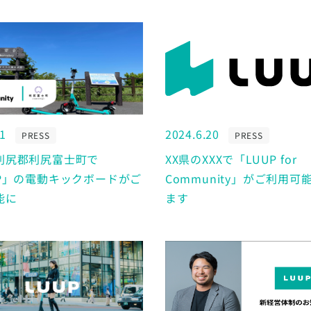
.1
2024.6.20
PRESS
PRESS
利尻郡利尻富士町で
XX県のXXXで「LUUP for
UP」の電動キックボードがご
Community」がご利用可
能に
ます